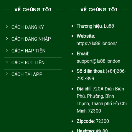
VỀ CHÚNG TÔI
VỀ CHÚNG TÔI
Thương hiệu:
Lu88
CÁCH ĐĂNG KÝ
Website:
CÁCH ĐĂNG NHẬP
https://lu88.london/
CÁCH NẠP TIỀN
Email:
support@lu88.london
CÁCH RÚT TIỀN
Số điện thoại:
(+84)286-
CÁCH TẢI APP
295-899
Địa chỉ:
720A Điện Biên
Phủ, Phường, Bình
Thạnh, Thành phố Hồ Chí
Minh 72300
Zipcode:
72300
Hashtag:
#lu88,