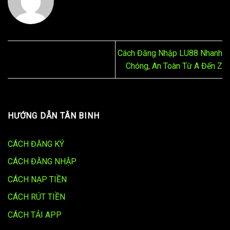
Cách Đăng Nhập LU88 Nhanh
Chóng, An Toàn Từ A Đến Z
HƯỚNG DẪN TÂN BINH
CÁCH ĐĂNG KÝ
CÁCH ĐĂNG NHẬP
CÁCH NẠP TIỀN
CÁCH RÚT TIỀN
CÁCH TẢI APP