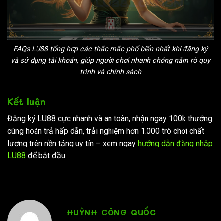
FAQs LU88 tổng hợp các thắc mắc phổ biến nhất khi đăng ký
và sử dụng tài khoản, giúp người chơi nhanh chóng nắm rõ quy
trình và chính sách
Kết luận
Đăng ký LU88 cực nhanh và an toàn, nhận ngay 100k thưởng
cùng hoàn trả hấp dẫn, trải nghiệm hơn 1.000 trò chơi chất
lượng trên nền tảng uy tín – xem ngay
hướng dẫn đăng nhập
LU88
để bắt đầu.
HUỲNH CÔNG QUỐC