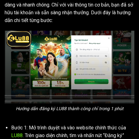
dàng và nhanh chóng. Chỉ với vài thông tin cơ bản, bạn đã sở
hữu tài khoản và sẵn sàng nhận thưởng. Dưới đây là hướng
dẫn chi tiết từng bước:
Hướng dẫn đăng ký LU88 thành công chỉ trong 1 phút
Bước 1: Mở trình duyệt và vào website chính thức của
LU88
. Trên giao diện chính, tìm và nhấn nút “Đăng ký”