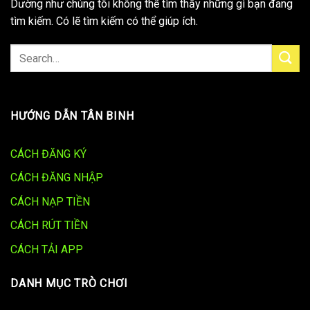
Dường như chúng tôi không thể tìm thấy những gì bạn đang
tìm kiếm. Có lẽ tìm kiếm có thể giúp ích.
HƯỚNG DẪN TÂN BINH
CÁCH ĐĂNG KÝ
CÁCH ĐĂNG NHẬP
CÁCH NẠP TIỀN
CÁCH RÚT TIỀN
CÁCH TẢI APP
DANH MỤC TRÒ CHƠI