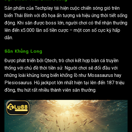
Sản phẩm của Techplay tái hiện cuộc chiến sóng gió trên
biển Thái Bình với đồ họa ấn tượng và hiệu ứng thời tiết sống
động. Khi săn được boss lớn, người chơi có thể nhận thưởng
lên đến x5.000 lần số tiền cược – một con số cực kỳ hấp
dẫn.
Săn Khủng Long
Được phát triển bởi Qtech, trò chơi kết hợp bắn cá truyền
thống với chủ đề thời tiền sử. Người chơi sẽ đối đầu với
những loài khủng long biển khổng lồ như Mosasaurus hay
Plesiosaurus. Hũ jackpot lớn nhất hiện tại lên đến 187 triệu
đồng, thu hút rất nhiều thành viên săn thưởng.