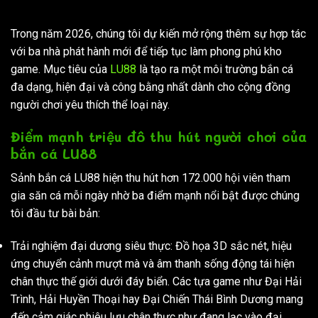
Trong năm 2026, chúng tôi dự kiến mở rộng thêm sự hợp tác
với ba nhà phát hành mới để tiếp tục làm phong phú kho
game. Mục tiêu của
LU88
là tạo ra một môi trường bắn cá
đa dạng, hiện đại và công bằng nhất dành cho cộng đồng
người chơi yêu thích thể loại này.
Điểm mạnh triệu đô thu hút người chơi của
bắn cá LU88
Sảnh bắn cá LU88 hiện thu hút hơn 172.000 hội viên tham
gia săn cá mỗi ngày nhờ ba điểm mạnh nổi bật được chúng
tôi đầu tư bài bản:
Trải nghiệm đại dương siêu thực: Đồ họa 3D sắc nét, hiệu
ứng chuyển cảnh mượt mà và âm thanh sống động tái hiện
chân thực thế giới dưới đáy biển. Các tựa game như Đại Hải
Trình, Hải Huyền Thoại hay Đại Chiến Thái Bình Dương mang
đến cảm giác phiêu lưu chân thực như đang lạc vào đại