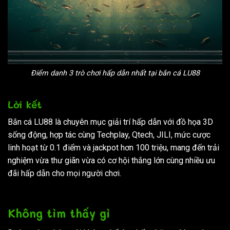
Điểm danh 3 trò chơi hấp dẫn nhất tại bắn cá LU88
Lời kết
Bắn cá LU88 là chuyên mục giải trí hấp dẫn với đồ họa 3D
sống động, hợp tác cùng Techplay, Qtech, JILI, mức cược
linh hoạt từ 0.1 điểm và jackpot hơn 100 triệu, mang đến trải
nghiệm vừa thư giãn vừa có cơ hội thắng lớn cùng nhiều ưu
đãi hấp dẫn cho mọi người chơi.
Không tìm thấy gì