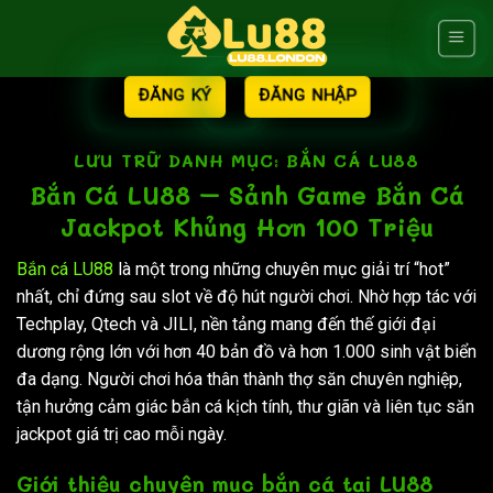
Bỏ
qua
nội
dung
ĐĂNG KÝ
ĐĂNG NHẬP
LƯU TRỮ DANH MỤC:
BẮN CÁ LU88
Bắn Cá LU88 – Sảnh Game Bắn Cá
Jackpot Khủng Hơn 100 Triệu
Bắn cá LU88
là một trong những chuyên mục giải trí “hot”
nhất, chỉ đứng sau slot về độ hút người chơi. Nhờ hợp tác với
Techplay, Qtech và JILI, nền tảng mang đến thế giới đại
dương rộng lớn với hơn 40 bản đồ và hơn 1.000 sinh vật biển
đa dạng. Người chơi hóa thân thành thợ săn chuyên nghiệp,
tận hưởng cảm giác bắn cá kịch tính, thư giãn và liên tục săn
jackpot giá trị cao mỗi ngày.
Giới thiệu chuyên mục bắn cá tại LU88