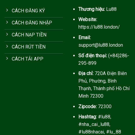
Thương hiệu:
Lu88
CÁCH ĐĂNG KÝ
Website:
CÁCH ĐĂNG NHẬP
https://lu88.london/
CÁCH NẠP TIỀN
Email:
support@lu88.london
CÁCH RÚT TIỀN
Số điện thoại:
(+84)286-
CÁCH TẢI APP
295-899
Địa chỉ:
720A Điện Biên
Phủ, Phường, Bình
Thạnh, Thành phố Hồ Chí
Minh 72300
Zipcode:
72300
Hashtag:
#lu88,
#nha_cai_lu88,
#lu88nhacai, #lu_88