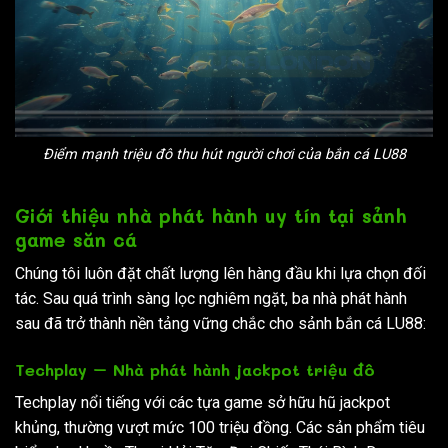
Điểm mạnh triệu đô thu hút người chơi của bắn cá LU88
Giới thiệu nhà phát hành uy tín tại sảnh
game săn cá
Chúng tôi luôn đặt chất lượng lên hàng đầu khi lựa chọn đối
tác. Sau quá trình sàng lọc nghiêm ngặt, ba nhà phát hành
sau đã trở thành nền tảng vững chắc cho sảnh bắn cá LU88:
Techplay – Nhà phát hành jackpot triệu đô
Techplay nổi tiếng với các tựa game sở hữu hũ jackpot
khủng, thường vượt mức 100 triệu đồng. Các sản phẩm tiêu