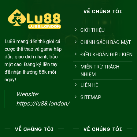
Và
Z
An
2026
VỀ CHÚNG TÔI
Toàn
Chi
Tiết
2026
GIỚI THIỆU
Lu88
mang đến thế giới cá
CHÍNH SÁCH BẢO MẬT
cược thể thao và game hấp
ĐIỀU KHOẢN ĐIỀU KIỆN
dẫn, giao dịch nhanh, bảo
mật cao. Đăng ký liền tay
MIỄN TRỪ TRÁCH
để nhận thưởng 88k mỗi
NHIỆM
ngày!
LIÊN HỆ
Website:
SITEMAP
https://lu88.london/
VỀ CHÚNG TÔI
VỀ CHÚNG TÔI